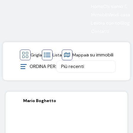
Home
Chi siamo
Immobili
Vendi casa
Lavora con noi
Blog
Contatti
a
su
immobili
Grigla
Lista
Mappa
ORDINA PER:
Più recenti
Mario Boghetto