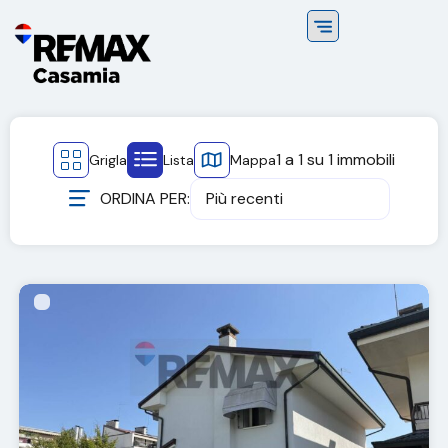
1
a
1
su
1
immobili
Grigla
Lista
Mappa
ORDINA PER:
Più recenti