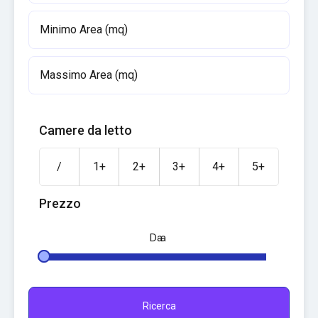
Camere da letto
/
1+
2+
3+
4+
5+
Prezzo
Da
a
Ricerca