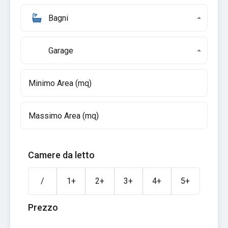
Bagni
Garage
Camere da letto
/
1+
2+
3+
4+
5+
Prezzo