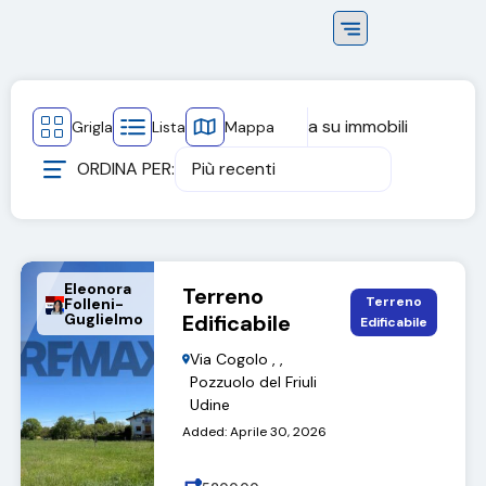
a
su
immobili
Grigla
Lista
Mappa
ORDINA PER:
Più recenti
Eleonora
Terreno
Terreno
Folleni-
Guglielmo
Edificabile
Edificabile
Via Cogolo , ,
Pozzuolo del Friuli
Udine
Added:
Aprile 30, 2026