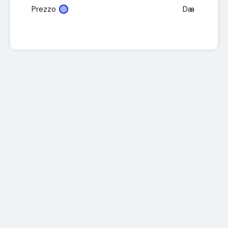
Prezzo
Da
a