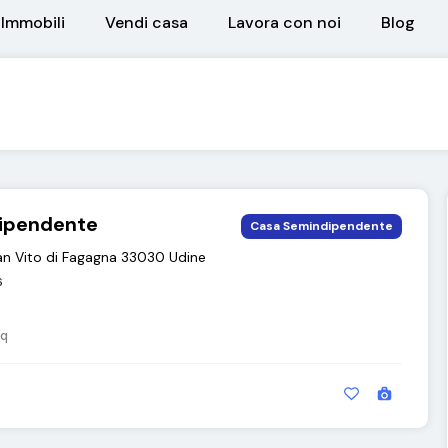
Immobili
Vendi casa
Lavora con noi
Blog
ipendente
Casa Semindipendente
San Vito di Fagagna 33030 Udine
6
q