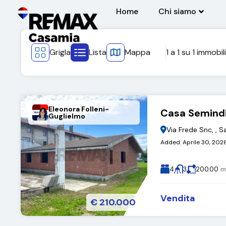
Home
Chi siamo
Grigla
Lista
Mappa
1
a
1
su
1
immobili
Eleonora Folleni-
Casa Semind
Guglielmo
Via Frede Snc, , 
Added:
Aprile 30, 202
4
3
200.00
m
Vendita
€ 210.000