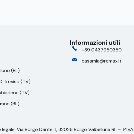
Informazioni utili
+39 0437950350
casamia@remax.it
lluno (BL)
0 Treviso (TV)
bbiadene (TV)
amon (BL)
 legale:
Via Borgo Dante, 1, 32026 Borgo Valbelluna BL
– P.IV