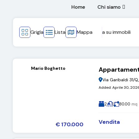
Home
Chi siamo
Grigla
Lista
Mappa
a
su
immobili
Mario Boghetto
Appartamen
Via Garibaldi 31/
Added:
Aprile 30, 202
2
1
80.00
mq
Vendita
€ 170.000