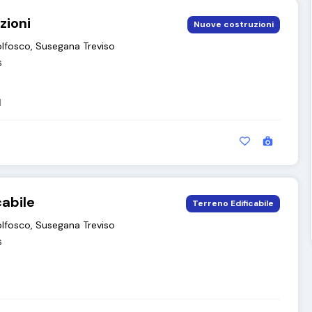
zioni
Nuove costruzioni
lfosco, Susegana Treviso
6
q
cabile
Terreno Edificabile
lfosco, Susegana Treviso
6