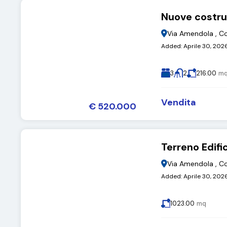
Nuove costru
Via Amendola , Co
Added:
Aprile 30, 202
3
2
216.00
m
Vendita
€ 520.000
Terreno Edifi
Via Amendola , Co
Added:
Aprile 30, 202
1023.00
mq