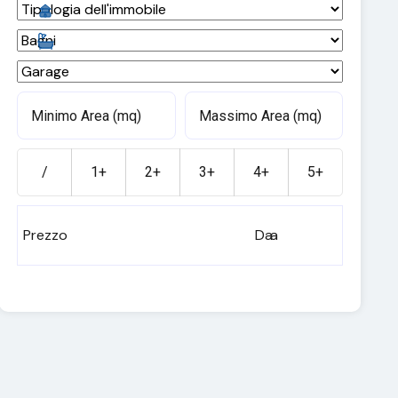
/
1+
2+
3+
4+
5+
Prezzo
Da
a