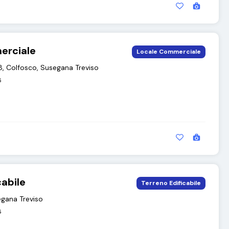
erciale
Locale Commerciale
68, Colfosco, Susegana Treviso
6
cabile
Terreno Edificabile
segana Treviso
6