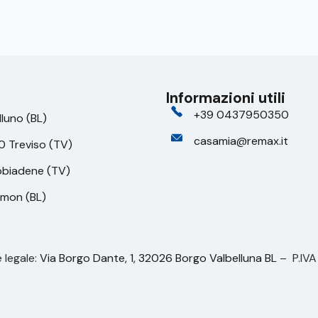
Informazioni utili
+39 0437950350
lluno (BL)
casamia@remax.it
0 Treviso (TV)
bbiadene (TV)
amon (BL)
 legale:
Via Borgo Dante, 1, 32026 Borgo Valbelluna BL
– P.IV