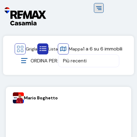
1
a
6
su
6
immobili
Grigla
Lista
Mappa
ORDINA PER:
Più recenti
Mario Boghetto