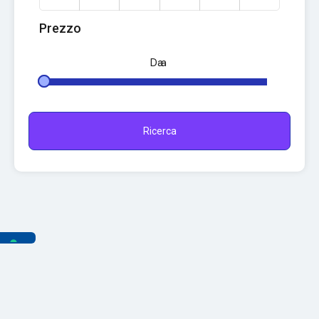
Prezzo
Da
a
Ricerca