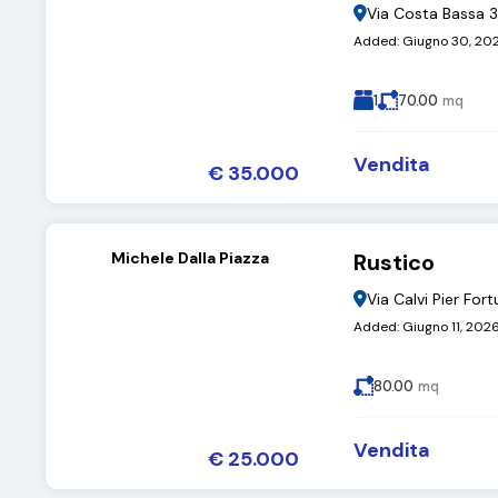
Via Costa Bassa 
Added:
Giugno 30, 20
1
70.00
mq
Vendita
€ 35.000
Michele Dalla Piazza
Rustico
Via Calvi Pier For
Added:
Giugno 11, 202
80.00
mq
Vendita
€ 25.000