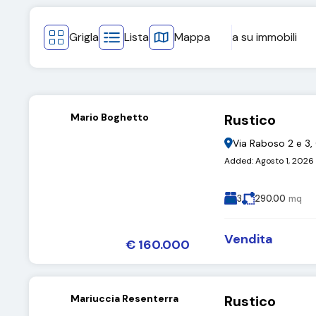
Grigla
Lista
Mappa
a
su
immobili
Mario Boghetto
Rustico
Via Raboso 2 e 3, 
Added:
Agosto 1, 2026
3
290.00
mq
Vendita
€ 160.000
Mariuccia Resenterra
Rustico