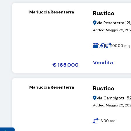
Mariuccia Resenterra
Rustico
Via Resenterra 12
Added:
Maggio 20, 20
1
1
100.00
mq
Vendita
€ 165.000
Mariuccia Resenterra
Rustico
Via Campigotti 5
Added:
Maggio 20, 20
116.00
mq