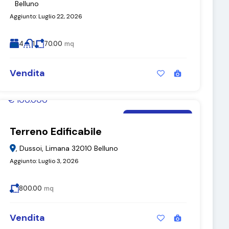
Belluno
Aggiunto:
Luglio 22, 2026
4
1
70.00
mq
Vendita
€ 100.000
Moira De Bastiani
Terreno Edificabile
Terreno Edificabile
, Dussoi, Limana 32010 Belluno
Aggiunto:
Luglio 3, 2026
800.00
mq
Vendita