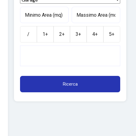
/
1+
2+
3+
4+
5+
Ricerca