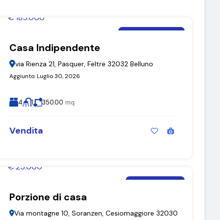
€ 185.000
Moira De Bastiani
Casa Indipendente
Casa Indipendente
via Rienza 21, Pasquer, Feltre 32032 Belluno
Aggiunto:
Luglio 30, 2026
4
1
350.00
mq
Vendita
€ 25.000
Moira De Bastiani
Porzione di casa
Porzione di casa
Via montagne 10, Soranzen, Cesiomaggiore 32030