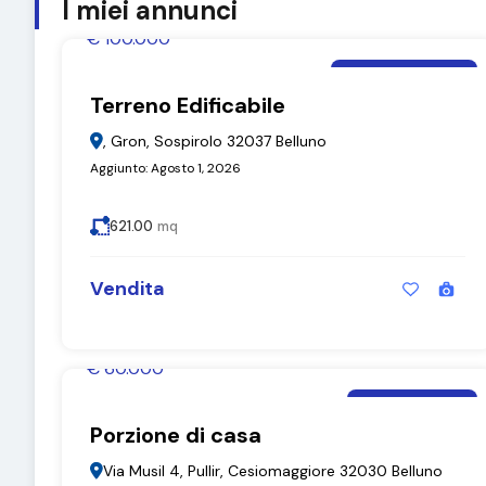
I miei annunci
€ 100.000
Moira De Bastiani
Terreno Edificabile
Terreno Edificabile
, Gron, Sospirolo 32037 Belluno
Aggiunto:
Agosto 1, 2026
621.00
mq
Vendita
€ 60.000
Moira De Bastiani
Porzione di casa
Porzione di casa
Via Musil 4, Pullir, Cesiomaggiore 32030 Belluno