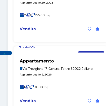
Aggiunto:
Luglio 29, 2026
2
1
155.00
mq
Vendita
€ 72.000
Moira De Bastiani
Appartamento
Appartamento
Via Trevigiana 17, Centro, Feltre 32032 Belluno
Aggiunto:
Luglio 9, 2026
1
1
70.00
mq
Vendita