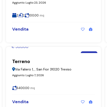
Aggiunto:
Luglio 23, 2026
2
2
100.00
mq
Vendita
€ 50.000
Moira De Bastiani
Terreno
Terreno
Via Faliero 1, , San Fior 31020 Treviso
Aggiunto:
Luglio 7, 2026
6400.00
mq
Vendita