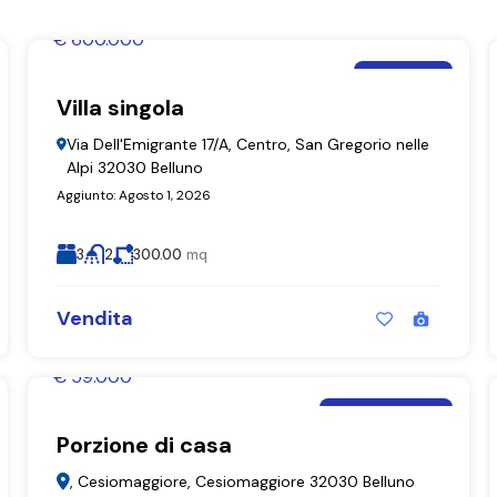
€ 600.000
Moira De Bastiani
Villa singola
Villa singola
Via Dell'Emigrante 17/A, Centro, San Gregorio nelle
Alpi 32030 Belluno
Aggiunto:
Agosto 1, 2026
3
2
300.00
mq
Vendita
€ 59.000
Moira De Bastiani
Porzione di casa
Porzione di casa
, Cesiomaggiore, Cesiomaggiore 32030 Belluno