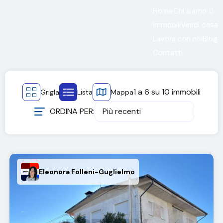
Home
Chi siamo
Immobili
Vendi casa
Lavora con noi
Blog
Contatti
1
a
6
su
10
immobili
Grigla
Lista
Mappa
ORDINA PER:
Più recenti
Eleonora Folleni-Guglielmo