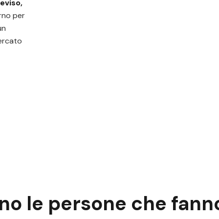
reviso,
orno per
un
mercato
ono
le persone
che fanno