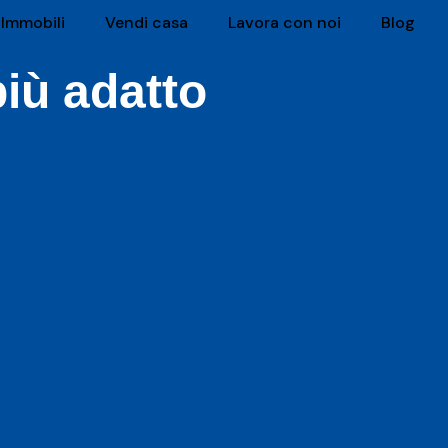
Immobili
Vendi casa
Lavora con noi
Blog
iù adatto