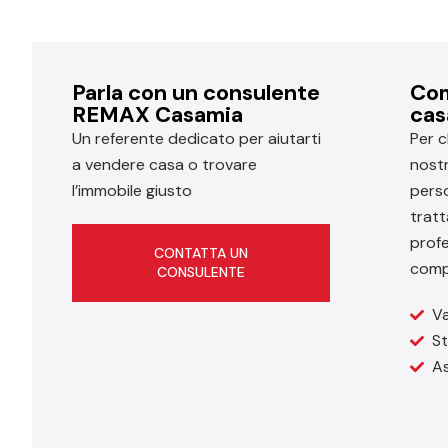
Parla con un consulente
Com
REMAX Casamia
cas
Un referente dedicato per aiutarti
Per c
a vendere casa o trovare
nost
l’immobile giusto
perso
tratt
profe
CONTATTA UN
comp
CONSULENTE
Va
St
As